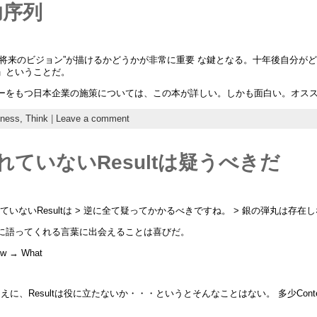
功序列
“将来のビジョン”が描けるかどうかが非常に重要 な鍵となる。十年後自分が
」ということだ。
ーをもつ日本企業の施策については、この本が詳しい。しかも面白い。オス
iness,
Think
|
Leave a comment
されていないResultは疑うべきだ
されていないResultは > 逆に全て疑ってかかるべきですね。 > 銀の弾丸は存
に語ってくれる言葉に出会えることは喜びだ。
How → What
ゆえに、Resultは役に立たないか・・・というとそんなことはない。 多少Conte