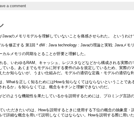
ave a comment
ル
Javaのメモリモデルを理解していないことを痛感させられた。 というわけ
ルを修正する 第1回 * dW : Java technology : Javaの理論と実戦: 
ーカルメモリの同期をとることが肝要と理解した。
呼ばれる、いわゆるRAM、キャッシュ、レジスタなどなどから構成される実際
している。あくまでもモデルに対する要件のみを規定しているため、実際の
えたか知らないが、うまい仕組みだ。モデルの適切な定義・モデルの適切な
は、Whatを正しく知るためにはHowを知らなくてはならないということで
されるか」を知らなくては、概念をキチンと理解できないのだ。
がどのような機能性を果たしているかを説明するためには、プロミング言語
意していただきたいのは、Howを説明するときに使用する下位の概念の抽象度・
で詳細な概念を用いて説明しなくてはならない。Howを説明する際に用いた概
。