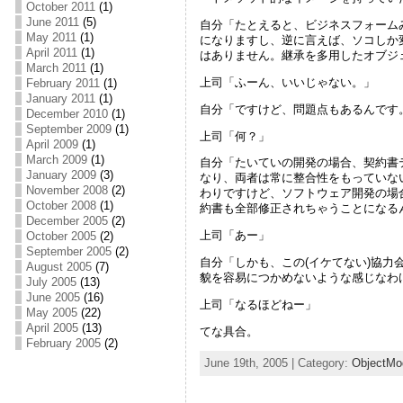
October 2011
(1)
June 2011
(5)
自分「たとえると、ビジネスフォーム
May 2011
(1)
になりますし、逆に言えば、ソコしか
April 2011
(1)
はありません。継承を多用したオブジ
March 2011
(1)
上司「ふーん、いいじゃない。」
February 2011
(1)
January 2011
(1)
自分「ですけど、問題点もあるんです
December 2010
(1)
September 2009
(1)
上司「何？」
April 2009
(1)
March 2009
(1)
自分「たいていの開発の場合、契約書
January 2009
(3)
なり、両者は常に整合性をもっていな
November 2008
(2)
わりですけど、ソフトウェア開発の場
October 2008
(1)
約書も全部修正されちゃうことになる
December 2005
(2)
上司「あー」
October 2005
(2)
September 2005
(2)
自分「しかも、この(イケてない)協
August 2005
(7)
貌を容易につかめないような感じなわ
July 2005
(13)
June 2005
(16)
上司「なるほどねー」
May 2005
(22)
April 2005
(13)
てな具合。
February 2005
(2)
June 19th, 2005 | Category:
ObjectMo