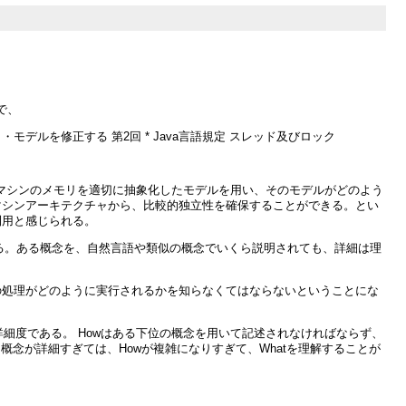
で、
Javaメモリ・モデルを修正する 第2回 * Java言語規定 スレッド及びロック
のマシンのメモリを適切に抽象化したモデルを用い、そのモデルがどのよう
マシンアーキテクチャから、比較的独立性を確保することができる。とい
利用と感じられる。
ある。ある概念を、自然言語や類似の概念でいくら説明されても、詳細は理
の処理がどのように実行されるかを知らなくてはならないということにな
詳細度である。 Howはある下位の概念を用いて記述されなければならず、
念が詳細すぎては、Howが複雑になりすぎて、Whatを理解することが