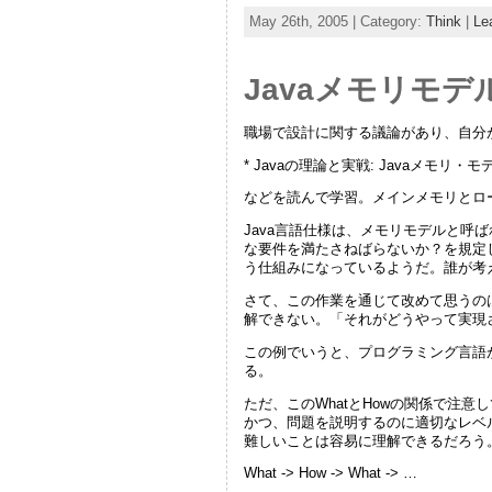
May 26th, 2005 | Category:
Think
|
Le
Javaメモリモデ
職場で設計に関する議論があり、自分が
* Javaの理論と実戦: Javaメモリ・モデ
などを読んで学習。メインメモリとロ
Java言語仕様は、メモリモデルと
な要件を満たさねばらないか？を規定
う仕組みになっているようだ。誰が考
さて、この作業を通じて改めて思うの
解できない。「それがどうやって実現
この例でいうと、プログラミング言語
る。
ただ、このWhatとHowの関係で注
かつ、問題を説明するのに適切なレベル
難しいことは容易に理解できるだろう
What -> How -> What -> …