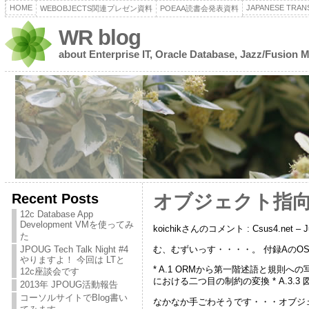
HOME
JAPANESE TRANS
WEBOBJECTS関連プレゼン資料
POEAA読書会発表資料
WR blog
about Enterprise IT, Oracle Database, Jazz/Fusion 
Recent Posts
オブジェクト指
12c Database App
Development VMを使ってみ
koichikさんのコメント : Csus4.ne
た
む、むずいっす・・・・。 付録AのO
JPOUG Tech Talk Night #4
やりますよ！ 今回は LTと
* A.1 ORMから第一階述語と規則への写像 *
12c座談会です
における二つ目の制約の変換 * A.3.3
2013年 JPOUG活動報告
コーソルサイトでBlog書い
なかなか手ごわそうです・・・オブジ