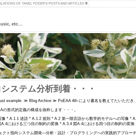
LATIONS OF TANEL PODER’S POSTS AND ARTICLES
Music, etc…
向システム分析到着・・・
t – Just example. ≫ Blog Archive ≫ PoEAA 4th により書名を教
SAの形式的定義の構成を抜粋します・・・。
 A.1.1 述語 * A.1.2 規則 * A.2 第一階言語から数学的モデルへの写像 * A.
 図A.4における三つ目の制約の変換 * A.3.4 図A.4における四つ目の制約の変換
ェクト指向システム開発―分析・設計・プログラミングへの実践的アプロー