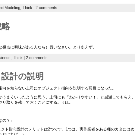
ectModeling,
Think
|
2 comments
戦略
な視点に興味がある人なら）買いなさい。とりあえず。
siness,
Think
|
2 comments
向設計の説明
指向を知らない上司にオブジェクト指向を説明する羽目になった。
かうまくいったように思う。上司にも「わかりやすい！」と感謝してもらえ、か
やり取りを残しておくことにする。うほ。
なの？」
ェクト指向設計のメリットは2つです。1つは、実作業者をある種のカタにはめ
ただければ。）