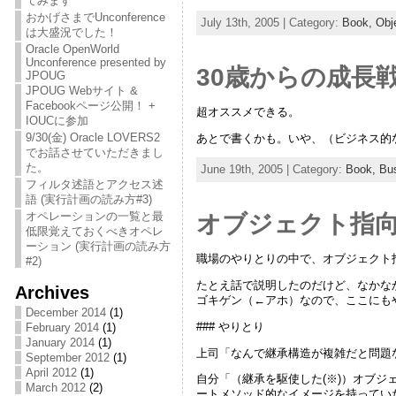
てみます
おかげさまでUnconference
July 13th, 2005 | Category:
Book,
Obj
は大盛況でした！
Oracle OpenWorld
Unconference presented by
30歳からの成長
JPOUG
JPOUG Webサイト &
Facebookページ公開！ +
超オススメできる。
IOUCに参加
9/30(金) Oracle LOVERS2
あとで書くかも。いや、（ビジネス的
でお話させていただきまし
た。
June 19th, 2005 | Category:
Book,
Bu
フィルタ述語とアクセス述
語 (実行計画の読み方#3)
オペレーションの一覧と最
オブジェクト指
低限覚えておくべきオペレ
ーション (実行計画の読み方
職場のやりとりの中で、オブジェクト
#2)
たとえ話で説明したのだけど、なかな
Archives
ゴキゲン（←アホ）なので、ここにも
December 2014
(1)
### やりとり
February 2014
(1)
January 2014
(1)
上司「なんで継承構造が複雑だと問題
September 2012
(1)
April 2012
(1)
自分「（継承を駆使した(※)）オブジ
March 2012
(2)
ートメソッド的なイメージを持ってい