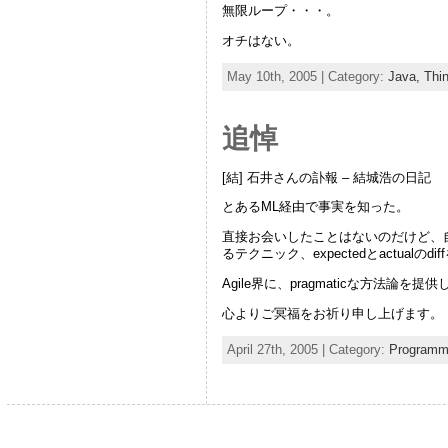
無限ループ・・・。
オチはない。
May 10th, 2005 | Category:
Java,
Thi
追悼
[結] 石井さんの訃報 – 結城浩の日記
とあるML経由で事実を知った。
直接お会いしたことはないのだけど、自身
るテクニック、expectedとactu
Agile界に、pragmaticな方法
心よりご冥福をお祈り申し上げます。
April 27th, 2005 | Category:
Programm