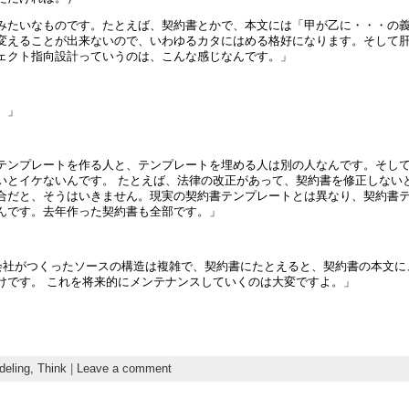
みたいなものです。たとえば、契約書とかで、本文には「甲が乙に・・・の義
変えることが出来ないので、いわゆるカタにはめる格好になります。そして
ェクト指向設計っていうのは、こんな感じなんです。」
。」
テンプレートを作る人と、テンプレートを埋める人は別の人なんです。そし
いとイケないんです。 たとえば、法律の改正があって、契約書を修正しない
合だと、そうはいきません。現実の契約書テンプレートとは異なり、契約書
んです。去年作った契約書も全部です。」
力会社がつくったソースの構造は複雑で、契約書にたとえると、契約書の本文に
けです。 これを将来的にメンテナンスしていくのは大変ですよ。」
deling,
Think
|
Leave a comment