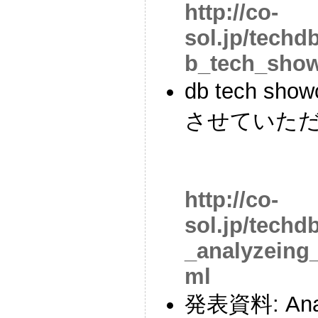
http://co-
sol.jp/techd
b_tech_show
db tech s
させていた
http://co-
sol.jp/tech
_analyzeing
ml
発表資料: Analy