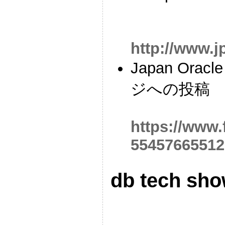
http://www.j
Japan Oracl
ジへの投稿
https://www
55457665512
db tech sh