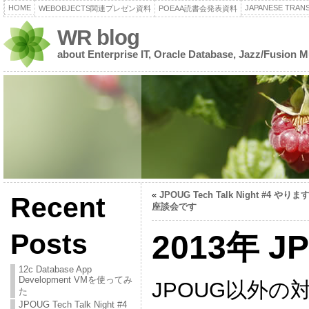
HOME
JAPANESE TRANS
WEBOBJECTS関連プレゼン資料
POEAA読書会発表資料
WR blog
about Enterprise IT, Oracle Database, Jazz/Fusion 
«
JPOUG Tech Talk Night #4 や
Recent
座談会です
Posts
2013年 
12c Database App
Development VMを使ってみ
JPOUG以外
た
JPOUG Tech Talk Night #4