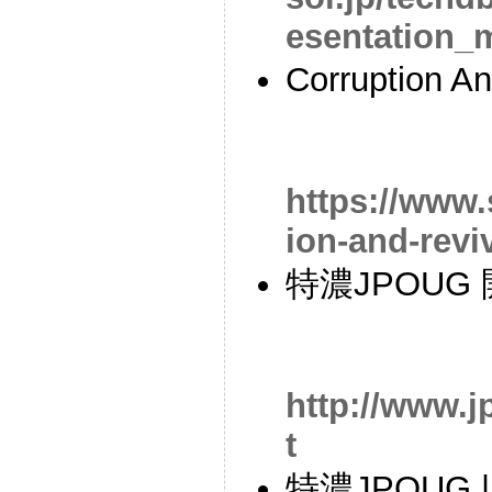
esentation_m
Corruption 
https://www.
ion-and-revi
特濃JPOUG 開催
http://www.j
t
特濃JPOUG | J