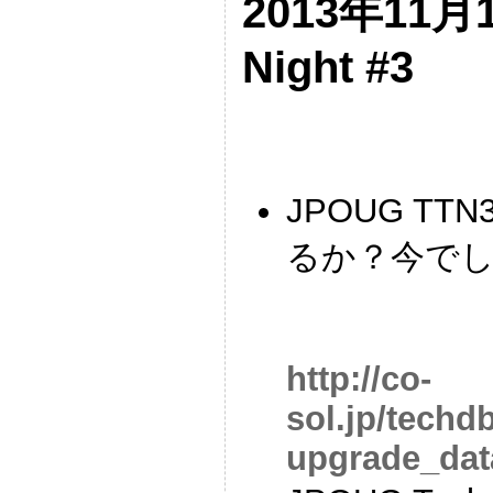
2013年11月1
Night #3
JPOUG T
るか？今で
http://co-
sol.jp/techd
upgrade_dat