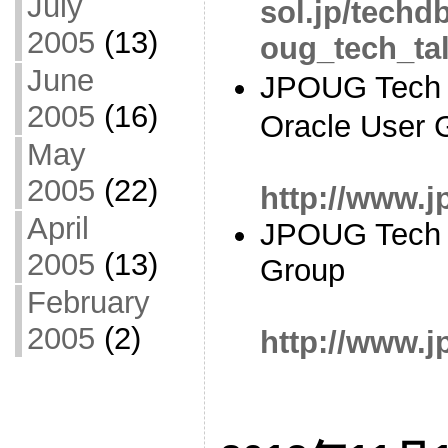
July
sol.jp/techd
2005
(13)
oug_tech_ta
June
JPOUG Tech 
2005
(16)
Oracle User 
May
2005
(22)
http://www.j
April
JPOUG Tech T
2005
(13)
Group
February
2005
(2)
http://www.j