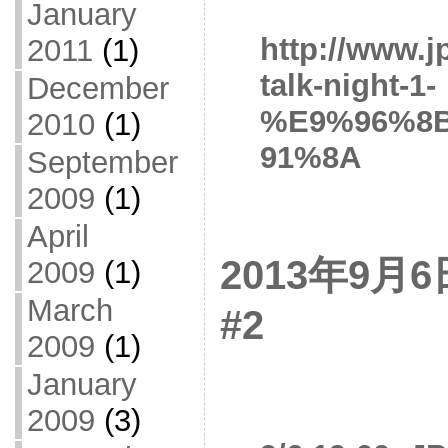
January
http://www.j
2011
(1)
talk-night-1-
December
%E9%96%8
2010
(1)
91%8A
September
2009
(1)
April
2013年9月6日 
2009
(1)
March
#2
2009
(1)
January
2009
(3)