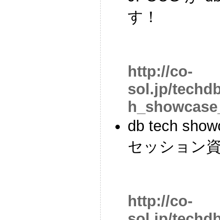
す！
http://co-
sol.jp/techd
h_showcase_
db tech sh
セッション
http://co-
sol.jp/techd