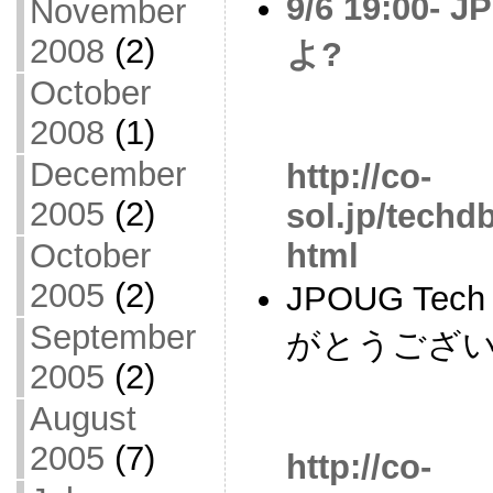
9/6 19:00- 
November
2008
(2)
よ?
October
2008
(1)
December
http://co-
2005
(2)
sol.jp/techd
html
October
2005
(2)
JPOUG Tec
September
がとうござ
2005
(2)
August
2005
(7)
http://co-