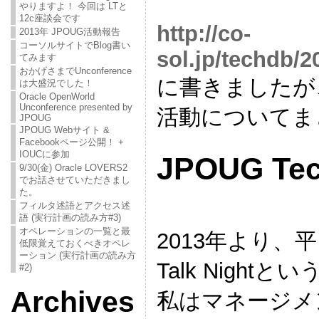
やりますよ！ 今回は LTと
12c座談会です
http://co-
2013年 JPOUG活動報告
コーソルサイトでBlog書い
sol.jp/techdb/2
てみます
おかげさまでUnconference
に書きましたが
は大盛況でした！
Oracle OpenWorld
Unconference presented by
活動についてま
JPOUG
JPOUG Webサイト &
Facebookページ公開！ +
IOUCに参加
JPOUG Tech
9/30(金) Oracle LOVERS2
でお話させていただきまし
た。
フィルタ述語とアクセス述
語 (実行計画の読み方#3)
オペレーションの一覧と最
2013年より、平
低限覚えておくべきオペレ
ーション (実行計画の読み方
Talk Nigh
#2)
Archives
私はマネージメ