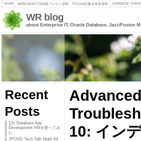
HOME
JAPANESE TRANS
WEBOBJECTS関連プレゼン資料
POEAA読書会発表資料
WR blog
about Enterprise IT, Oracle Database, Jazz/Fusion 
Advanced
Recent
Posts
Troublesh
12c Database App
10: イ
Development VMを使ってみ
た
JPOUG Tech Talk Night #4