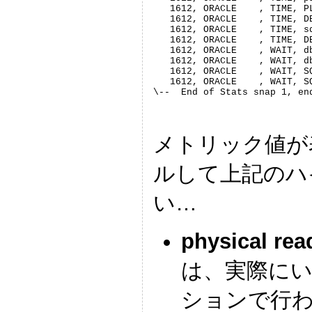
   1612, ORACLE    , TIME, P
   1612, ORACLE    , TIME, D
   1612, ORACLE    , TIME, s
   1612, ORACLE    , TIME, D
   1612, ORACLE    , WAIT, d
   1612, ORACLE    , WAIT, d
   1612, ORACLE    , WAIT, S
   1612, ORACLE    , WAIT, S
\--  End of Stats snap 1, en
メトリック値が
ルして上記のハ
い…
physical rea
は、実際に
ションで行