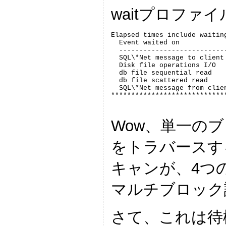
waitプロファ
Elapsed times include waiting
  Event waited on           
  --------------------------
  SQL\*Net message to client
  Disk file operations I/O  
  db file sequential read   
  db file scattered read    
  SQL\*Net message from clie
Wow、単一の
をトラバースす
キャンが、4つ
マルチブロック
さて、これは待