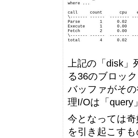
where ...

call     count       cpu    
\------- ------  -------- --
Parse        1      0.02    
Execute      1      0.00    
Fetch        2      0.00    
\------- ------  -------- --
total        4      0.02    
上記の「disk
る36のブロック
バッファがその
理I/Oは「que
今となっては奇妙
を引き起こすも