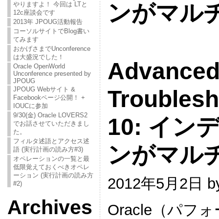
ンがマル
やりますよ！ 今回は LTと
12c座談会です
2013年 JPOUG活動報告
コーソルサイトでBlog書い
てみます
おかげさまでUnconference
は大盛況でした！
Advanced
Oracle OpenWorld
Unconference presented by
JPOUG
JPOUG Webサイト &
Troublesh
Facebookページ公開！ +
IOUCに参加
9/30(金) Oracle LOVERS2
10: イ
でお話させていただきまし
た。
フィルタ述語とアクセス述
ンがマル
語 (実行計画の読み方#3)
オペレーションの一覧と最
低限覚えておくべきオペレ
ーション (実行計画の読み方
2012年5月2日
b
#2)
Archives
Oracle（パ