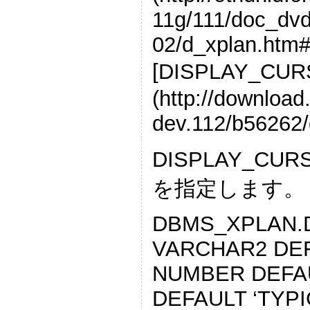
11g/111/doc_dv
02/d_xplan.htm#i
[DISPLAY_C
(http://downloa
dev.112/b56262/
DISPLAY_
を指定します。
DBMS_XPLAN.D
VARCHAR2 DEFA
NUMBER DEFAU
DEFAULT ‘TYPIC