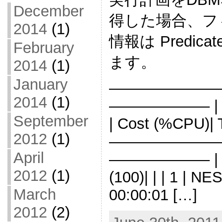
December
得した場合、フ
2014
(1)
情報は Predica
February
ます。
2014
(1)
January
———————
2014
(1)
——————– | Id |
September
| Cost (%CPU)| 
2012
(1)
———————
April
——————– | 0 |
2012
(1)
(100)| | | 1 | N
March
00:00:01 […]
2012
(2)