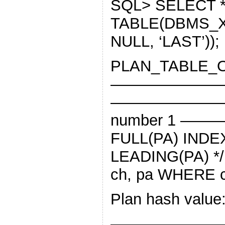
SQL> SELECT 
TABLE(DBMS_X
NULL, ‘LAST’));
PLAN_TABLE_
———————
———————— SQL
number 1 —
FULL(PA) INDE
LEADING(PA) */
ch, pa WHERE ch
Plan hash value
———————