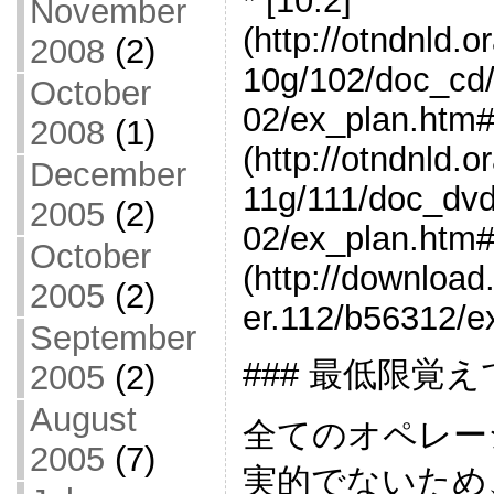
* [10.2]
November
(http://otndnld.
2008
(2)
10g/102/doc_cd/
October
02/ex_plan.htm#
2008
(1)
(http://otndnld.
December
11g/111/doc_dvd
2005
(2)
02/ex_plan.htm#s
October
(http://downloa
2005
(2)
er.112/b56312/e
September
### 最低限
2005
(2)
August
全てのオペレー
2005
(7)
実的でないため