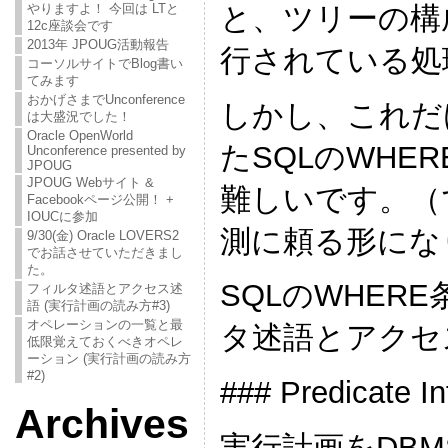
と、ツリーの構
やりますよ！ 今回は LTと
12c座談会です
2013年 JPOUG活動報告
行されている処
コーソルサイトでBlog書い
てみます
おかげさまでUnconference
しかし、これだ
は大盛況でした！
Oracle OpenWorld
たSQLのWH
Unconference presented by
JPOUG
JPOUG Webサイト &
難しいです。（
Facebookページ公開！ +
IOUCに参加
測に頼る形にな
9/30(金) Oracle LOVERS2
でお話させていただきまし
た。
SQLのWHE
フィルタ述語とアクセス述
語 (実行計画の読み方#3)
オペレーションの一覧と最
タ述語とアクセ
低限覚えておくべきオペレ
ーション (実行計画の読み方
#2)
### Predicate
Archives
実行計画をDBMS_