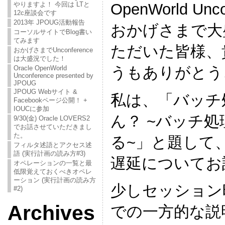
OpenWorld Unc
やりますよ！ 今回は LTと
12c座談会です
2013年 JPOUG活動報告
おかげさまで大
コーソルサイトでBlog書い
てみます
ただいた皆様、
おかげさまでUnconference
は大盛況でした！
うもありがとう
Oracle OpenWorld
Unconference presented by
JPOUG
JPOUG Webサイト &
私は、「バッチ
Facebookページ公開！ +
IOUCに参加
ん？ ~バッチ
9/30(金) Oracle LOVERS2
でお話させていただきまし
た。
る~」と題して
フィルタ述語とアクセス述
語 (実行計画の読み方#3)
遅延についてお
オペレーションの一覧と最
低限覚えておくべきオペレ
ーション (実行計画の読み方
少しセッション
#2)
Archives
での一方的な説明に