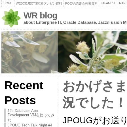
HOME
JAPANESE TRANS
WEBOBJECTS関連プレゼン資料
POEAA読書会発表資料
WR blog
about Enterprise IT, Oracle Database, Jazz/Fusion 
Recent
おかげさまで
Posts
況でした！
12c Database App
Development VMを使ってみ
JPOUGがお送
た
JPOUG Tech Talk Night #4