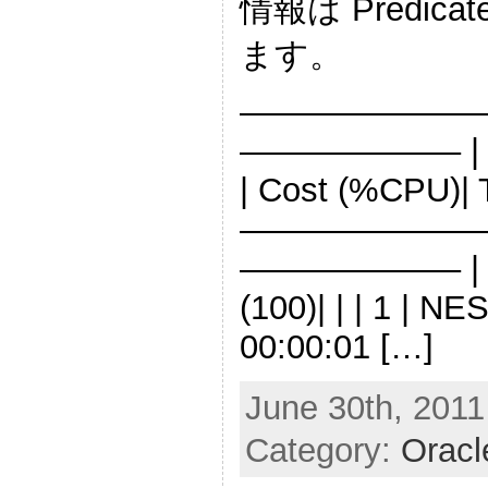
情報は Predica
ます。
———————
——————– | Id |
| Cost (%CPU)| 
———————
——————– | 0 |
(100)| | | 1 | N
00:00:01 […]
June 30th, 2011
Category:
Oracl