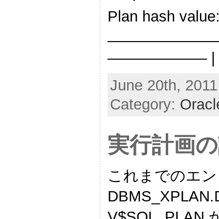
Plan hash value
———————
——————– | Id
June 20th, 2011
Category:
Oracl
実行計画の
これまでのエン
DBMS_XPLAN
V$SQL_PL