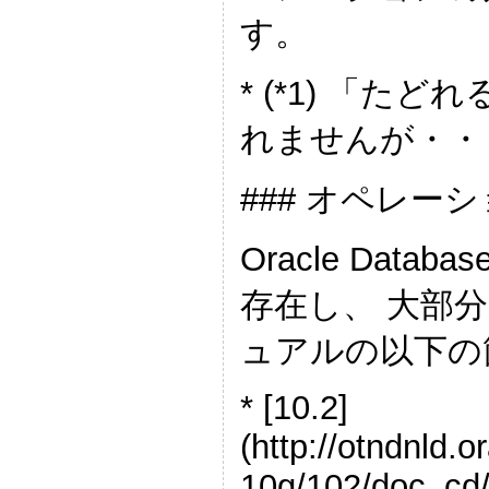
す。
* (*1) 「
れませんが・・
### オペレー
Oracle Da
存在し、 大部
ュアルの以下の
* [10.2]
(http://otndnld.
10g/102/doc_cd/