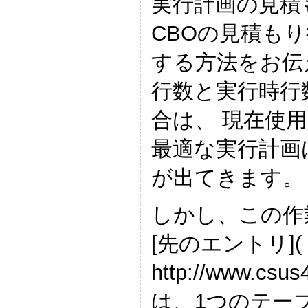
実行計画の見積
CBOの見積も
する方法をお伝
行数と実行時行
合は、 現在使
最適な実行計画
が出てきます。
しかし、この作
[先のエントリ](
http://www.csus
は、1つのテー