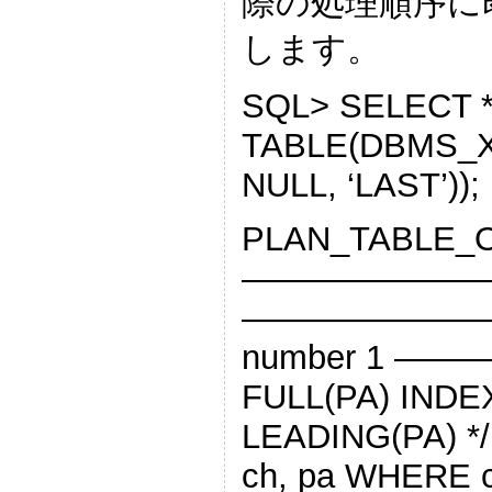
際の処理順序に
します。
SQL> SELECT 
TABLE(DBMS_X
NULL, ‘LAST’));
PLAN_TABLE_
———————
———————— SQL
number 1 —
FULL(PA) INDE
LEADING(PA) */
ch, pa WHERE ch