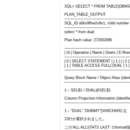
SQL> SELECT * FROM TABLE(DBMS_
PLAN_TABLE_OUTPUT
—————————————————
SQL_ID a5ks9fhw2v9s1, child number
————————————-
select * from dual
Plan hash value: 272002086
—————————————————
| Id | Operation | Name | Starts | E-R
—————————————————
| 0 | SELECT STATEMENT | | 1 | | | 2 (10
| 1 | TABLE ACCESS FULL| DUAL | 1 | 1 |
—————————————————
Query Block Name / Object Alias (identi
—————————————————
1 – SEL$1 / DUAL@SEL$1
Column Projection Information (identifie
—————————————————
1 – “DUAL”.”DUMMY”[VARCHAR2,1]
23行が選択されました。
この’ALL ALLSTATS LAST’ の