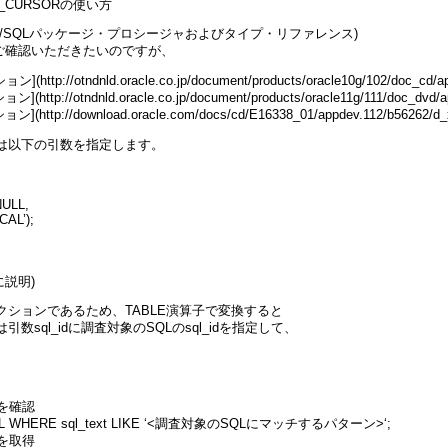
AY_CURSORの使い方
se PL/SQLパッケージ・プロシージャおよびタイプ・リファレンス)
をご確認いただきたいのですが、
ttp://otndnld.oracle.co.jp/document/products/oracle10g/102/doc_cd/ap
ttp://otndnld.oracle.co.jp/document/products/oracle11g/111/doc_dvd/ap
http://download.oracle.com/docs/cd/E16338_01/appdev.112/b56262/d_x
ンには以下の引数を指定します。
NULL,
AL’);
に説明)
ションであるため、TABLE演算子で変換すると
sql_idに調査対象のSQLのsql_idを指定して、
dを確認
 V$SQL WHERE sql_text LIKE ‘<調査対象のSQLにマッチするパターン>‘;
画を取得