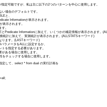
ータが指定可能ですが、私は主に以下の2つのパターンを中心に使用します。
何もしていない場合のデフォルトです。
BLEと、
te Informationが表示されます。
統計が表示されます。
ます。
AN TABLEとPredicate Informationに加えて、いくつかの補足情報が表示されます。
の見積統計に加えて、実測統計が表示されます。(ALLSTATSキーワード)
ります。(LASTキーワード)
levelパラメータをALLに設定するか、
tics */ ヒントを指定する必要があります。
要がある場合に使用します。
当性をチェックする場合に使用します。
を指定して、select * from dual の実行計画を
=all;