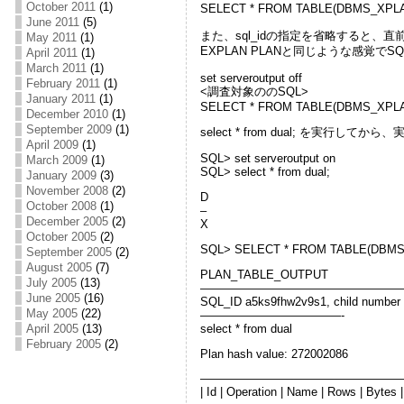
October 2011
(1)
SELECT * FROM TABLE(DBMS_XPL
June 2011
(5)
また、sql_idの指定を省略すると、
May 2011
(1)
EXPLAN PLANと同じような感覚
April 2011
(1)
March 2011
(1)
set serveroutput off
February 2011
(1)
<調査対象ののSQL>
January 2011
(1)
SELECT * FROM TABLE(DBMS_XPLA
December 2010
(1)
September 2009
(1)
select * from dual; を実
April 2009
(1)
SQL> set serveroutput on
March 2009
(1)
SQL> select * from dual;
January 2009
(3)
November 2008
(2)
D
October 2008
(1)
–
December 2005
(2)
X
October 2005
(2)
SQL> SELECT * FROM TABLE(DBMS
September 2005
(2)
August 2005
(7)
PLAN_TABLE_OUTPUT
July 2005
(13)
—————————————————
June 2005
(16)
SQL_ID a5ks9fhw2v9s1, child number
May 2005
(22)
————————————-
select * from dual
April 2005
(13)
February 2005
(2)
Plan hash value: 272002086
—————————————————
| Id | Operation | Name | Rows | Bytes