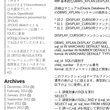
てみます
### 基本的なDBMS_XPLAN.DISPL
おかげさまでUnconference
詳細はマニュアル(Oracle Databa
は大盛況でした！
のDBMS_XPLANパッケージの箇所
Oracle OpenWorld
Unconference presented by
* 10.2 : [DISPLAY_CURSORファンクション](h
JPOUG
* 11.1 : [DISPLAY_CURSORファンクション](h
JPOUG Webサイト &
* 11.2 : [DISPLAY_CURSORファンクション](
Facebookページ公開！ +
IOUCに参加
DISPLAY_CURSORファンクショ
9/30(金) Oracle LOVERS2
でお話させていただきまし
DBMS_XPLAN.DISPLAY_CURSOR(
sql_id IN VARCHAR2 DEFAULT NULL,
た。
child_number IN NUMBER DEFAULT 
フィルタ述語とアクセス述
format IN VARCHAR2 DEFAULT ‘TYPIC
語 (実行計画の読み方#3)
オペレーションの一覧と最
sql_id: SQLの識別子
低限覚えておくべきオペレ
child_number : 子カーソル番号
ーション (実行計画の読み方
format: 出力フォーマット(後ほど簡単
#2)
このファンクションはテーブルファンク
Archives
通常の表のように扱えます。典型的には引数
以下のように使用します。
December 2014
(1)
February 2014
(1)
— 1. 調査対象のSQLを実行
January 2014
(1)
SELECT … ;
September 2012
(1)
— 2. 調査対象のSQLに対応するsql_i
April 2012
(1)
SELECT sql_id, sql_text FROM
March 2012
(2)
— 3. 調べたsql_idを指定して実行計