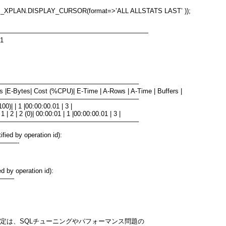
XPLAN.DISPLAY_CURSOR(format=>’ALL ALLSTATS LAST’ ));
———————————————————————
 1
—————————————————————–
ows |E-Bytes| Cost (%CPU)| E-Time | A-Rows | A-Time | Buffers |
—————————————————————–
0)| | 1 |00:00:00.01 | 3 |
 2 | 2 (0)| 00:00:01 | 1 |00:00:00.01 | 3 |
—————————————————————–
fied by operation id):
———-
d by operation id):
——–
format指定は、SQLチューニングやパフォーマンス問題の