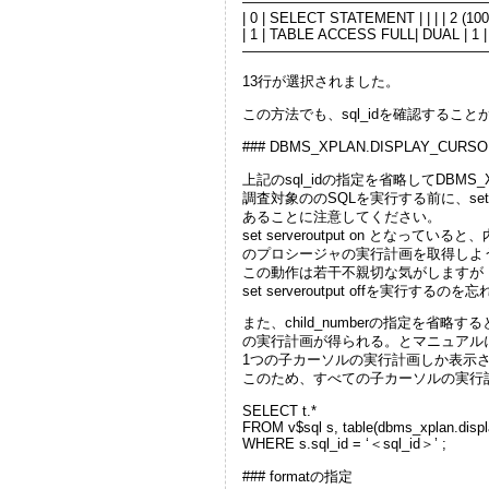
—————————————————
| 0 | SELECT STATEMENT | | | | 2 (100)
| 1 | TABLE ACCESS FULL| DUAL | 1 | 2 
—————————————————
13行が選択されました。
この方法でも、sql_idを確認すること
### DBMS_XPLAN.DISPLAY_C
上記のsql_idの指定を省略してDBMS_
調査対象ののSQLを実行する前に、set se
あることに注意してください。
set serveroutput on となっ
のプロシージャの実行計画を取得しよ
この動作は若干不親切な気がしますが
set serveroutput offを実行す
また、child_numberの指定を省略す
の実行計画が得られる。とマニュアル
1つの子カーソルの実行計画しか表示
このため、すべての子カーソルの実行
SELECT t.*
FROM v$sql s, table(dbms_xplan.displa
WHERE s.sql_id = ‘＜sql_id＞’ ;
### formatの指定