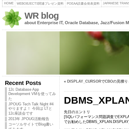
HOME
JAPANESE TRANS
WEBOBJECTS関連プレゼン資料
POEAA読書会発表資料
WR blog
about Enterprise IT, Oracle Database, Jazz/Fusion 
«
DISPLAY_CURSORでCBOの見
Recent Posts
12c Database App
Development VMを使ってみ
DBMS_XPL
た
JPOUG Tech Talk Night #4
やりますよ！ 今回は LTと
先日のエントリ
12c座談会です
[SQLパフォーマンス問題調査でEXPLAIN PLAN
2013年 JPOUG活動報告
でお勧めしたDBMS_XPLAN.DISP
コーソルサイトでBlog書い