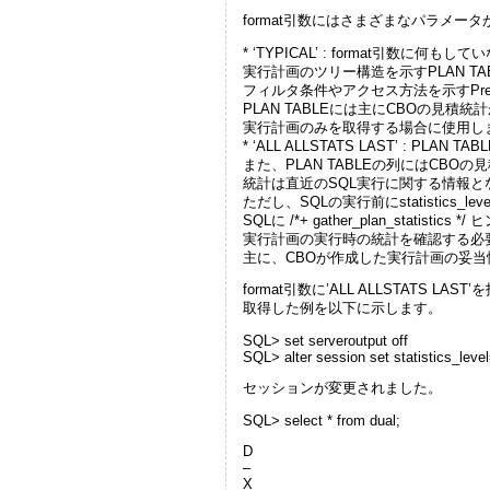
format引数にはさまざまなパラメ
* ‘TYPICAL’ : format引数に
実行計画のツリー構造を示すPLAN TA
フィルタ条件やアクセス方法を示すPredica
PLAN TABLEには主にCBOの見積
実行計画のみを取得する場合に使用し
* ‘ALL ALLSTATS LAST’ : PL
また、PLAN TABLEの列にはCBO
統計は直近のSQL実行に関する情報とな
ただし、SQLの実行前にstatistics_
SQLに /*+ gather_plan_statis
実行計画の実行時の統計を確認する必
主に、CBOが作成した実行計画の妥
format引数に’ALL ALLSTATS LAST’
取得した例を以下に示します。
SQL> set serveroutput off
SQL> alter session set statistics_level
セッションが変更されました。
SQL> select * from dual;
D
–
X