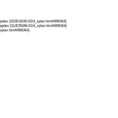
pdev.102/B19245-02/d_xplan.htm#i998364)
pdev.111/E05686-02/d_xplan.htm#i998364)
plan.htm#i998364)