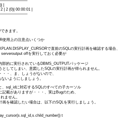
———————–
| |
| 2 (0)| 00:00:01 |
———————–
ができます。
URSOR使用上の注意点いくつか
XPLAN.DISPLAY_CURSORで直前のSQLの実行計画を確認する場合、
rveroutput offを実行しておく必要が
ていると、内部的に実行されているDBMS_OUTPUTパッケージ
うとしてしまい、意図したSQLの実行計画が得られません。
・・・、ま、しょうがないので、
るのを忘れないようにしましょう。
ると、sql_idに対応するSQLのすべての子カーソル
に記載がありますが・・・、実はBugのため、
されません。
計画を確認したい場合は、以下のSQLを実行しましょう。
y_cursor(s.sql_id,s.child_number)) t